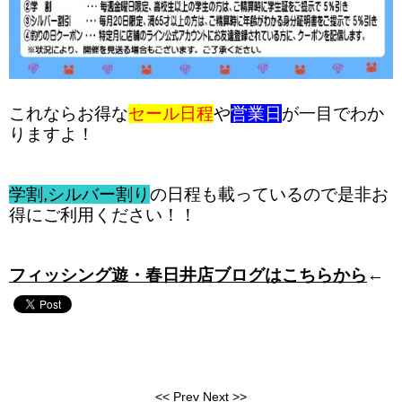
これならお得な
セール日程
や
営業日
が一目でわか
りますよ！
学割,シルバー割り
の日程も載っているので是非お
得にご利用ください！！
フィッシング遊・春日井店ブログはこちらから
←
<<
Prev
Next
>>