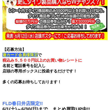
【応募方法】
遊カード会員様限定
で
税込み５,５００円以上のお買い物レシートに
名前と電話番号を記入し
店頭の専用ボックスに投函するだけです！
多くの応募お待ちしております！
FLD春日井店限定!!
6/1(土)～6/30(日)まで、まとめ買取UP中!!