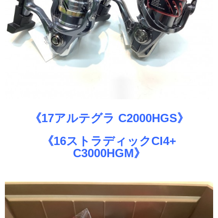
《17アルテグラ C2000HGS》
《16ストラディックCI4+
C3000HGM》