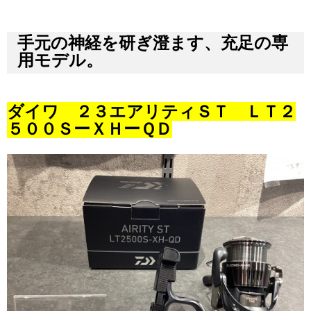
手元の神経を研ぎ澄ます、充足の専
用モデル。
ダイワ ２３エアリティＳＴ ＬＴ２
５００ＳーＸＨーＱＤ