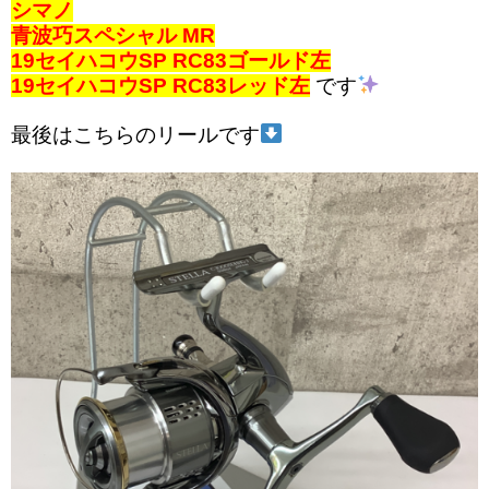
シマノ
青波巧スペシャル MR
19セイハコウSP RC83ゴールド左
19セイハコウSP RC83レッド左
です
最後はこちらのリールです