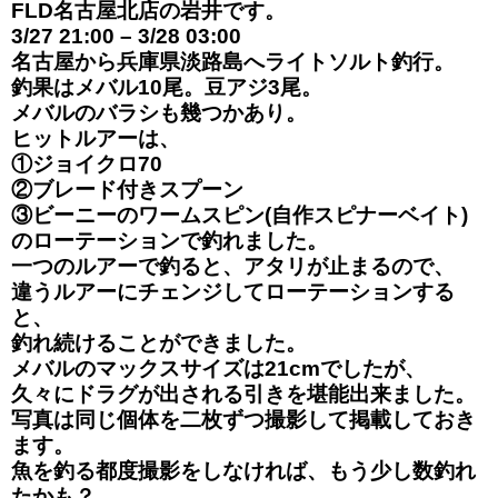
FLD名古屋北店の岩井です。
3/27 21:00 – 3/28 03:00
名古屋から兵庫県淡路島へライトソルト釣行。
釣果はメバル10尾。豆アジ3尾。
メバルのバラシも幾つかあり。
ヒットルアーは、
①ジョイクロ70
②ブレード付きスプーン
③ビーニーのワームスピン(自作スピナーベイト)
のローテーションで釣れました。
一つのルアーで釣ると、アタリが止まるので、
違うルアーにチェンジしてローテーションする
と、
釣れ続けることができました。
メバルのマックスサイズは21cmでしたが、
久々にドラグが出される引きを堪能出来ました。
写真は同じ個体を二枚ずつ撮影して掲載しておき
ます。
魚を釣る都度撮影をしなければ、もう少し数釣れ
たかも？