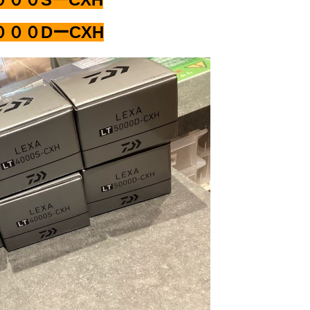
００DーCXH