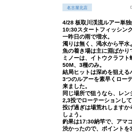
名古屋北店
D
4/28 板取川渓流ルアー単
10:30スタートフィッシン
一昨日の雨で増水。
濁りは無く、渇水から平水
魚の着き場は主に淵ばかり
ミノーは、イトウクラフト蝦
50M、3種のみ。
結局ヒットは深めを狙える
3つのルアーを素早くロー
来ました。
同じ場所で狙うなら、レン
2,3投でローテーションし
投げ過ぎは場荒れしますか
しょう。
釣果は17:30納竿で、アマ
渋かったので、ポイントを