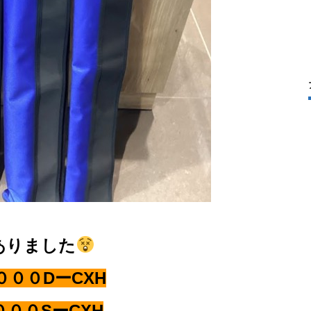
ありました
０００DーCXH
００SーCXH