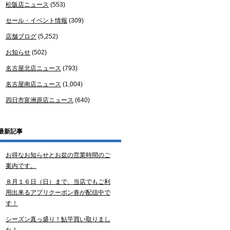
松阪店ニュース
(553)
セール・イベント情報
(309)
店舗ブログ
(5,252)
お知らせ
(502)
名古屋北店ニュース
(793)
名古屋南店ニュース
(1,004)
四日市富洲原店ニュース
(640)
最新記事
お得なお知らせとお盆の営業時間のご
案内です。
８月１６日（日）まで、当店でもご利
用出来るアプリクーポン券が配信中で
す！
シーズン真っ盛り！鮎竿買い取りまし