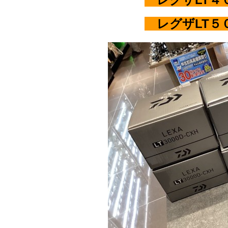
レグザLT５０