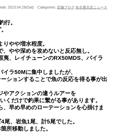
ate: 2023.04.29(Sat)
Categories:
店舗ブログ
名古屋北店ニュース
独釣行。
グ。
よりやや増水程度。
で、やや深めを攻めないと反応無し。
夷、レイチューンのRX50MDS、バイラ
バイラ50Mに集中しましたが、
テーションすることで魚の反応を得る事が出
ジやアクションの違うルアーを
ていくだけで釣果に繫がる事があります。
ら、早め早めのローテーションを心掛けま
ゴ4尾、岩魚1尾、計5尾でした。
3箇所移動しました。