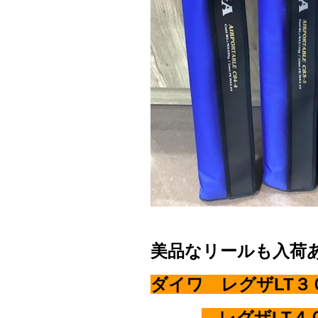
美品なリールも入荷
ダイワ レグザLT３
レグザLT４０