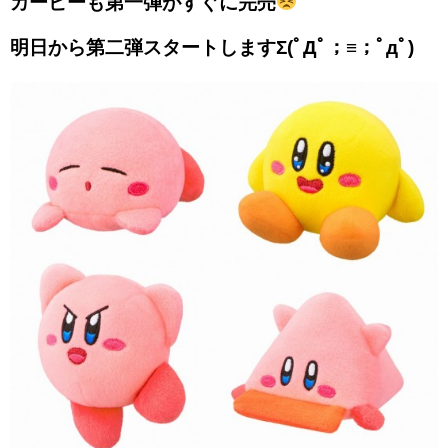
カービーも第一弾がすぐに完売
明日から第二弾スタートしますΣ(ﾟДﾟ；≡；ﾟдﾟ)