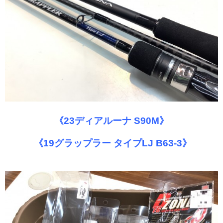
《23ディアルーナ S90M》
《19グラップラー タイプLJ B63-3》