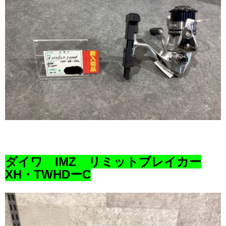
ダイワ IMZ リミットブレイカー
XH・TWHDーC