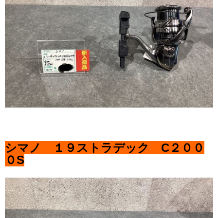
シマノ １９ストラデック C２００
０S