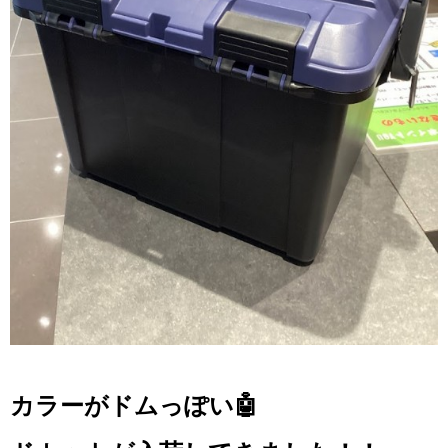
カラーがドム
っぽい🤖