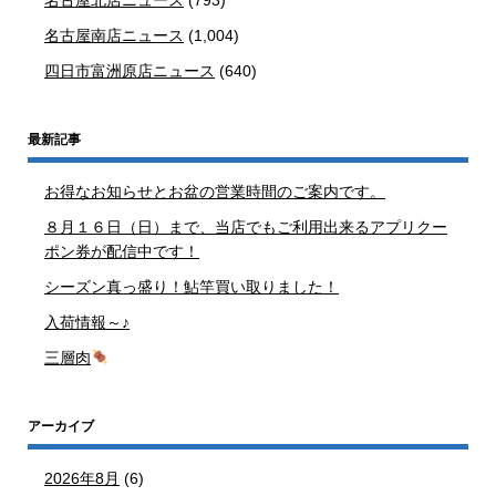
名古屋南店ニュース
(1,004)
四日市富洲原店ニュース
(640)
最新記事
お得なお知らせとお盆の営業時間のご案内です。
８月１６日（日）まで、当店でもご利用出来るアプリクー
ポン券が配信中です！
シーズン真っ盛り！鮎竿買い取りました！
入荷情報～♪
三層肉
アーカイブ
2026年8月
(6)