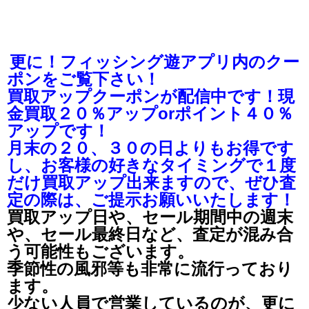
更に！フィッシング遊アプリ内のクー
ポンをご覧下さい！
買取アップクーポンが配信中です！現
金買取２０％アップorポイント４０％
アップです！
月末の２０、３０の日よりもお得です
し、お客様の好きなタイミングで１度
だけ買取アップ出来ますので、ぜひ査
定の際は、ご提示お願いいたします！
買取アップ日や、セール期間中の週末
や、セール最終日など、査定が混み合
う可能性もございます。
季節性の風邪等も非常に流行っており
ます。
少ない人員で営業しているのが、更に