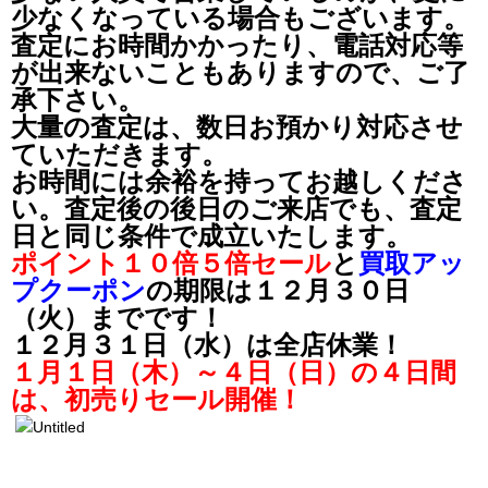
少なくなっている場合もございます。
査定にお時間かかったり、電話対応等
が出来ないこともありますので、ご了
承下さい。
大量の査定は、数日お預かり対応させ
ていただきます。
お時間には余裕を持ってお越しくださ
い。査定後の後日のご来店でも、査定
日と同じ条件で成立いたします。
ポイント１０倍５倍セール
と
買取アッ
プクーポン
の期限は１２月３０日
（火）までです！
１２月３１日（水）は全店休業！
１月１日（木）～４日（日）の４日間
は、初売りセール開催！