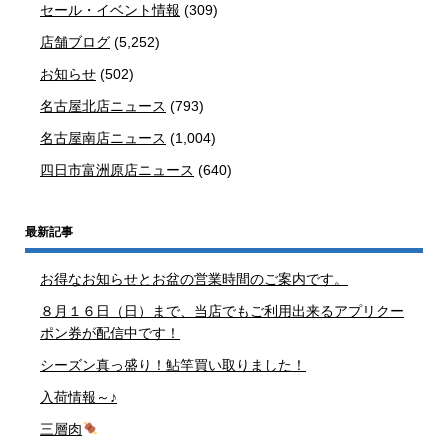
セール・イベント情報
(309)
店舗ブログ
(5,252)
お知らせ
(502)
名古屋北店ニュース
(793)
名古屋南店ニュース
(1,004)
四日市富洲原店ニュース
(640)
最新記事
お得なお知らせとお盆の営業時間のご案内です。
８月１６日（日）まで、当店でもご利用出来るアプリクー
ポン券が配信中です！
シーズン真っ盛り！鮎竿買い取りました！
入荷情報～♪
三層肉