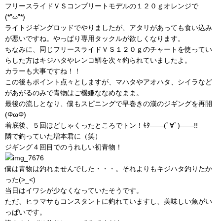
フリースライドＶＳコンプリートモデルの１２０ｇオレンジで
(*”ω”*)
ライトジギングロッドでやりましたが、アタリがあっても食い込み
が悪いですね。やっぱり専用タックルが欲しくなります。
ちなみに、同じフリースライドＶＳ１２０ｇのチャートを使ってい
らした方はキジハタやレンコ鯛を次々釣られていましたよ。
カラーも大事ですね！！
この後もポイント点々としますが、マハタやアオハタ、シイラなど
があがるのみで青物はご機嫌ななめなまま。
最後の流しとなり、僕もスピニングで早巻きの漢のジギングを再開
(ΦωΦ)
着底後、５回ほどしゃくったところでトン！ｷﾀ――(ﾟ∀ﾟ)――!!
隣で釣っていた増本君に（笑）
ジギング４回目でのうれしい初青物！
僕は青物は釣れませんでした・・・。それよりもキジハタ釣りたか
った(>_<)
当日はイワシが少なくなっていたそうです。
ただ、ヒラマサもコンスタントに釣れていますし、美味しい魚がい
っぱいです。