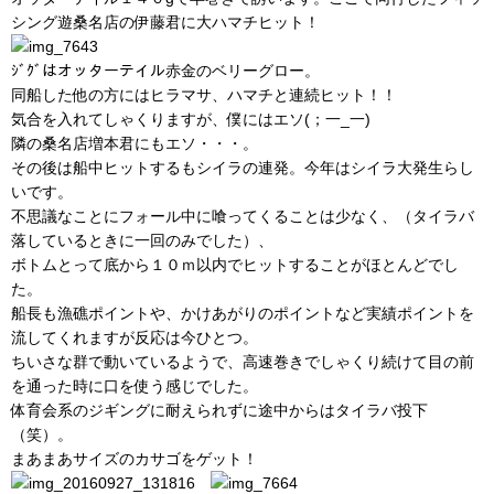
シング遊桑名店の伊藤君に大ハマチヒット！
ｼﾞｸﾞはオッターテイル赤金のベリーグロー。
同船した他の方にはヒラマサ、ハマチと連続ヒット！！
気合を入れてしゃくりますが、僕にはエソ(；一_一)
隣の桑名店増本君にもエソ・・・。
その後は船中ヒットするもシイラの連発。今年はシイラ大発生らし
いです。
不思議なことにフォール中に喰ってくることは少なく、（タイラバ
落しているときに一回のみでした）、
ボトムとって底から１０ｍ以内でヒットすることがほとんどでし
た。
船長も漁礁ポイントや、かけあがりのポイントなど実績ポイントを
流してくれますが反応は今ひとつ。
ちいさな群で動いているようで、高速巻きでしゃくり続けて目の前
を通った時に口を使う感じでした。
体育会系のジギングに耐えられずに途中からはタイラバ投下
（笑）。
まあまあサイズのカサゴをゲット！