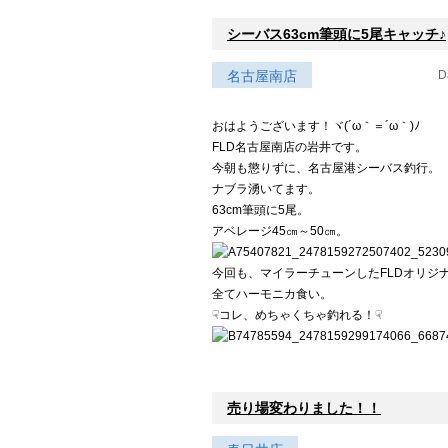
シーバス63cm筆頭に5尾キャッチ♪
名古屋南店
D
おはようございます！ヾ(´ω｀＝´ω｀)ﾉ
FLD名古屋南店の岩井です。
今朝も懲りずに、名古屋港シーバス釣行。
ナブラ湧いてます。
63cm筆頭に5尾。
アベレージ45㎝～50㎝。
今回も、マイラーチューンしたFLDオリジ
全てハーモニカ食い。
☟コレ、めちゃくちゃ釣れる！
☟
売り場変わりました！！