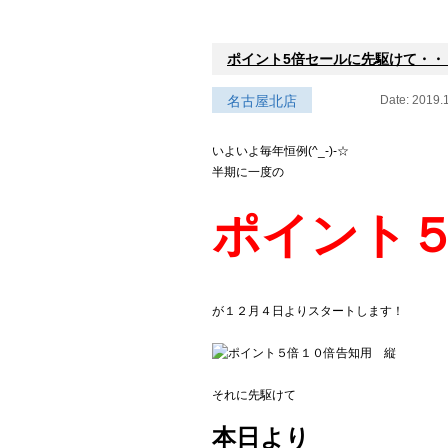
ポイント5倍セールに先駆けて・・・
名古屋北店
Date: 2019.
いよいよ毎年恒例(^_-)-☆
半期に一度の
ポイント
が１２月４日よりスタートします！
それに先駆けて
本日より