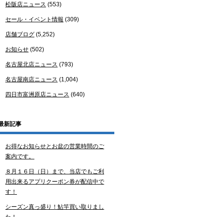
松阪店ニュース
(553)
セール・イベント情報
(309)
店舗ブログ
(5,252)
お知らせ
(502)
名古屋北店ニュース
(793)
名古屋南店ニュース
(1,004)
四日市富洲原店ニュース
(640)
最新記事
お得なお知らせとお盆の営業時間のご
案内です。
８月１６日（日）まで、当店でもご利
用出来るアプリクーポン券が配信中で
す！
シーズン真っ盛り！鮎竿買い取りまし