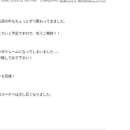
Date: 2019.11.14(Thu)
Categories:
店舗ブログ
春日井店ニュース
お店の中もちょっとずつ変わってきました。
していく予定ですので、乞うご期待！！
いボリュームになってしまいました…。
ひ探してみて下さい！
ーも完成！
のコーナーは少し広くなりました。