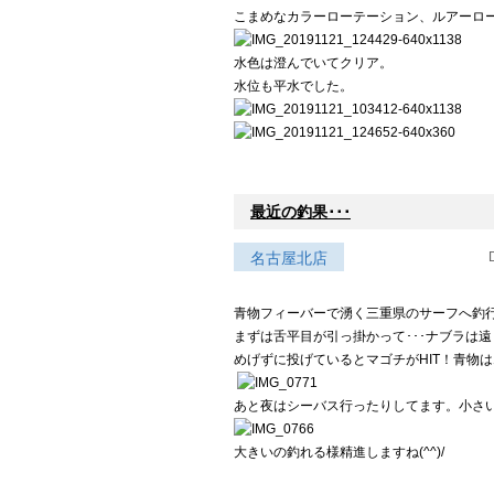
こまめなカラーローテーション、ルアーロ
水色は澄んでいてクリア。
水位も平水でした。
最近の釣果･･･
名古屋北店
青物フィーバーで湧く三重県のサーフへ釣行(^
まずは舌平目が引っ掛かって･･･ナブラは
めげずに投げているとマゴチがHIT！青物は
あと夜はシーバス行ったりしてます。小さ
大きいの釣れる様精進しますね(^^)/