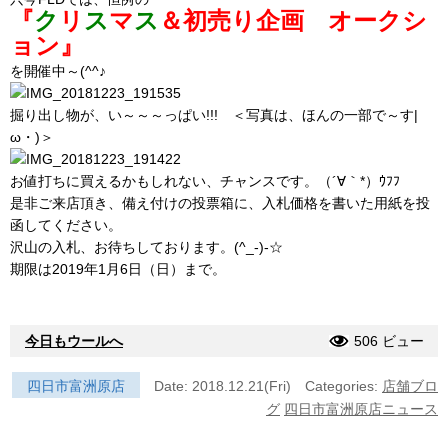
『
ク
リ
ス
マ
ス
＆初売り企画 オークシ
ョン』
を開催中～(^^♪
掘り出し物が、い～～～っぱい!!! ＜写真は、ほんの一部で～す|
ω・)＞
お値打ちに買えるかもしれない、チャンスです。（´∀｀*）ｳﾌﾌ
是非ご来店頂き、備え付けの投票箱に、入札価格を書いた用紙を投
函してください。
沢山の入札、お待ちしております。(^_-)-☆
期限は2019年1月6日（日）まで。
今日もウールへ
506 ビュー
四日市富洲原店
Date: 2018.12.21(Fri)
Categories:
店舗ブロ
グ
四日市富洲原店ニュース