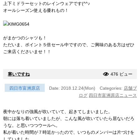
上下ミドラーセットのレインウェアです(^^♪
オールシーズン使える優れもの！
がまかつのシャツも！
ただいま、ポイント５倍セール中ですので、ご興味のある方はぜひ
ご来店くださいませ！！
寒いですね
476 ビュー
四日市富洲原店
Date: 2018.12.24(Mon)
Categories:
店舗ブ
ログ
四日市富洲原店ニュース
夜中かなりの強風が吹いていて、起きてしまいました。
朝には落ち着いていましたが、こんな風が吹いていたら居ないだろ
うな。と思いつつウールへ。
私が着いた時間が７時近かったので、いつものメンバーは片づけを
していました。