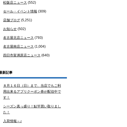
松阪店ニュース
(552)
セール・イベント情報
(309)
店舗ブログ
(5,251)
お知らせ
(502)
名古屋北店ニュース
(793)
名古屋南店ニュース
(1,004)
四日市富洲原店ニュース
(640)
最新記事
８月１６日（日）まで、当店でもご利
用出来るアプリクーポン券が配信中で
す！
シーズン真っ盛り！鮎竿買い取りまし
た！
入荷情報～♪