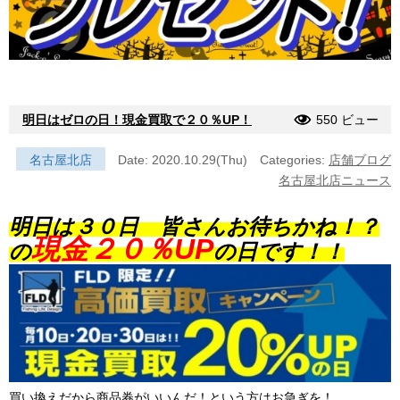
明日はゼロの日！現金買取で２０％UP！
550 ビュー
名古屋北店
Date: 2020.10.29(Thu)
Categories:
店舗ブログ
名古屋北店ニュース
明日は３０日 皆さんお待ちかね！？
現金２０％UP
の
の日です！！
買い換えだから商品券がいいんだ！という方はお急ぎを！