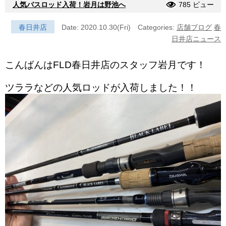
人気バスロッド入荷！岩月は野池へ
785 ビュー
春日井店
Date: 2020.10.30(Fri)
Categories:
店舗ブログ
春
日井店ニュース
こんばんはFLD春日井店のスタッフ岩月です！
ツララなどの人気ロッドが入荷しました！！