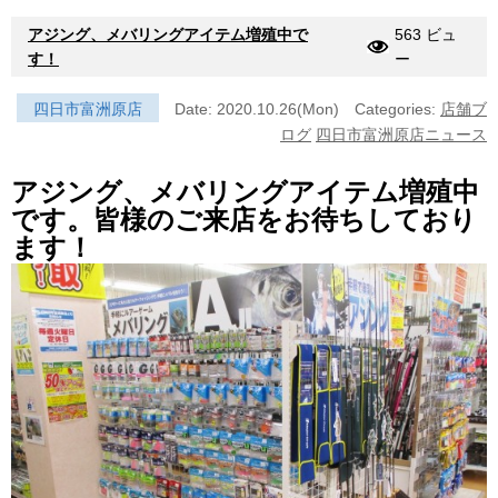
アジング、メバリングアイテム増殖中で
563 ビュ
す！
ー
四日市富洲原店
Date: 2020.10.26(Mon)
Categories:
店舗ブ
ログ
四日市富洲原店ニュース
アジング、メバリングアイテム増殖中
です。皆様のご来店をお待ちしており
ます！