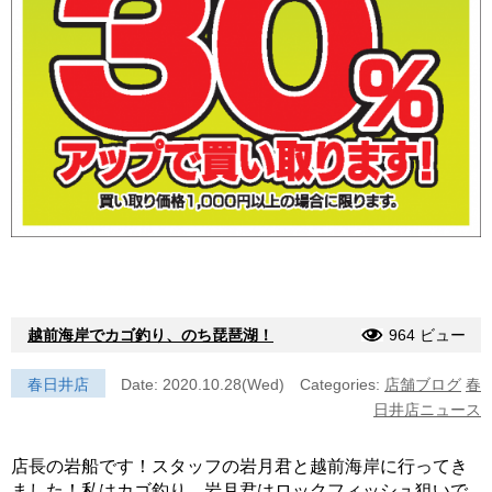
越前海岸でカゴ釣り、のち琵琶湖！
964 ビュー
春日井店
Date: 2020.10.28(Wed)
Categories:
店舗ブログ
春
日井店ニュース
店長の岩船です！スタッフの岩月君と越前海岸に行ってき
ました！私はカゴ釣り、岩月君はロックフィッシュ狙いで