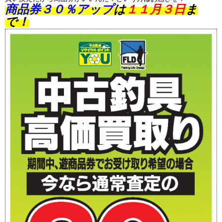
商品券３０％アップ
は
１１月３日
ま
で！