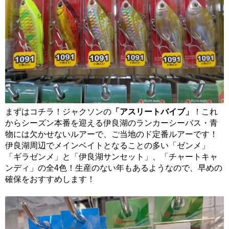
まずはコチラ！ジャクソンの
「アスリートバイブ」
！これ
からシーズン本番を迎える伊良湖のランカーシーバス・青
物には欠かせないルアーで、ご当地のド定番ルアーです！
伊良湖周辺でメインベイトとなることの多い「ゼンメ」
「ギラゼンメ」と「伊良湖サンセット」、「チャートキャ
ンディ」の全4色！生産のない年もあるようなので、早めの
確保をおすすめします！