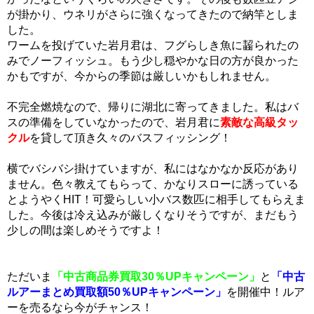
が掛かり、ウネリがさらに強くなってきたので納竿としま
した。
ワームを投げていた岩月君は、フグらしき魚に齧られたの
みでノーフィッシュ。もう少し穏やかな日の方が良かった
かもですが、今からの季節は厳しいかもしれません。
不完全燃焼なので、帰りに湖北に寄ってきました。私はバ
スの準備をしていなかったので、岩月君に
素敵な高級タッ
クル
を貸して頂き久々のバスフィッシング！
横でバシバシ掛けていますが、私にはなかなか反応があり
ません。色々教えてもらって、かなりスローに誘っている
とようやくHIT！可愛らしい小バス数匹に相手してもらえま
した。今後は冷え込みが厳しくなりそうですが、まだもう
少しの間は楽しめそうですよ！
ただいま
「中古商品券買取30％UPキャンペーン」
と
「中古
ルアーまとめ買取額50％UPキャンペーン」
を開催中！ルア
ーを売るなら今がチャンス！