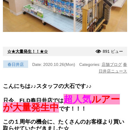
☆★大量発生！！★☆
891 ビュー
春日井店
Date: 2020.10.26(Mon)
Categories:
店舗ブログ
春
日井店ニュース
こんにちは♪♪スタッフの大石です♪♪
超人気
ルアー
只今、FLD春日井店では
が大量発生中
です！！！
この１周年の機会に、たくさんのお客様より買い
取らせていただきました☆