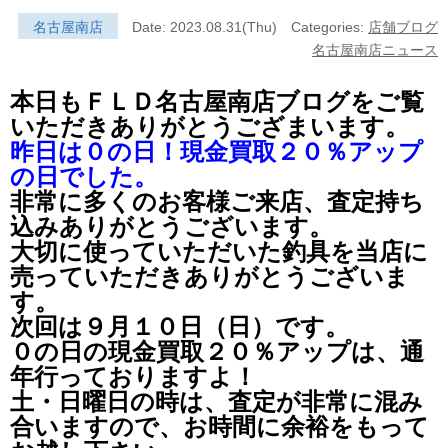
名古屋南店
Date: 2023.08.31(Thu)
Categories:
店舗ブログ
名古屋南店ニュース
本日もＦＬＤ名古屋南店ブログをご覧
いただきありがとうござまいます。
昨日は０の日！現金買取２０％アップ
の日でした。
非常に多くのお客様ご来店、査定持ち
込みありがとうございます。
大切に使っていただいた釣具を当店に
売っていただきありがとうございま
す。
次回は９月１０日（日）です。
０の日の現金買取２０％アップは、通
年行っておりますよ！
土・日曜日の時は、査定が非常に混み
合いますので、お時間に余裕をもって