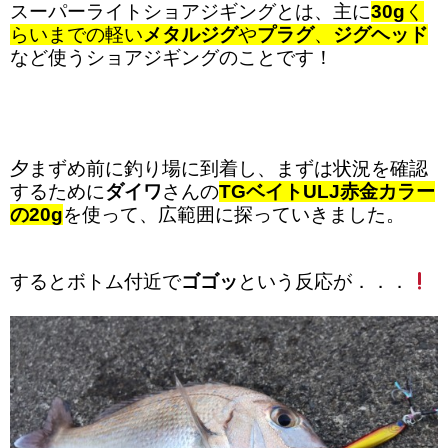
スーパーライトショアジギングとは、主に
30g
く
らいまでの軽い
メタルジグ
や
プラグ
、
ジグヘッド
など使うショアジギングのことです！
夕まずめ前に釣り場に到着し、まずは状況を確認
するために
ダイワ
さんの
TGベイトULJ赤金カラー
の20g
を使って、広範囲に探っていきました。
するとボトム付近で
ゴゴッ
という反応が．．．