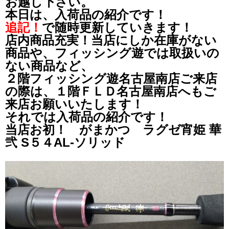
お越し下さい。
本日は、入荷品の紹介です！
追記！
で随時更新していきます！
店内商品充実！当店にしか在庫がない
商品や、フィッシング遊では取扱いの
ない商品など、
２階フィッシング遊名古屋南店ご来店
の際は、１階ＦＬＤ名古屋南店へもご
来店お願いいたします！
それでは入荷品の紹介です！
当店お初！ がまかつ ラグゼ宵姫 華
弐 S５４AL-ソリッド