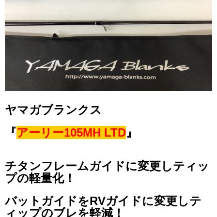
ヤマガブランクス
『
アーリー105MH LTD
』
チタンフレームガイドに変更しティッ
プの軽量化！
バットガイドをRVガイドに変更しテ
ィップのブレを軽減！