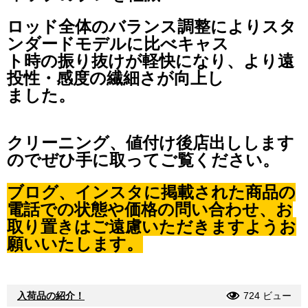
ロッド全体のバランス調整によりスタ
ンダードモデルに比べキャス
ト時の振り抜けが軽快になり、より遠
投性・感度の繊細さが向上し
ました。
クリーニング、値付け後店出しします
のでぜひ手に取ってご覧ください。
ブログ、インスタに掲載された商品の
電話での状態や価格の問い合わせ、お
取り置きはご遠慮いただきますようお
願いいたします。
入荷品の紹介！
724 ビュー