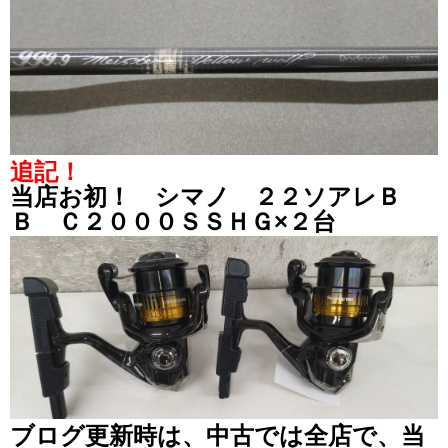
追記！
当店お初！ シマノ ２２ソアレＢ
Ｂ Ｃ２０００ＳＳＨＧ×２台
ブログ更新時は、中古では全店で、当