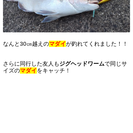
なんと30㎝越えの
マダイ
が釣れてくれました！！
さらに同行した友人も
ジグヘッドワーム
で同じサ
イズの
マダイ
をキャッチ！