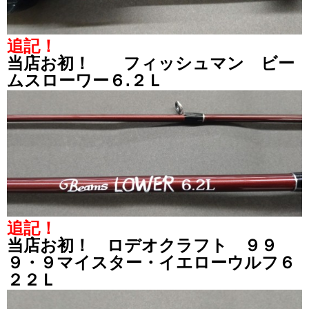
追記！
当店お初！ フィッシュマン ビー
ムスローワー６.２Ｌ
追記！
当店お初！ ロデオクラフト ９９
９・９マイスター・イエローウルフ６
２２Ｌ