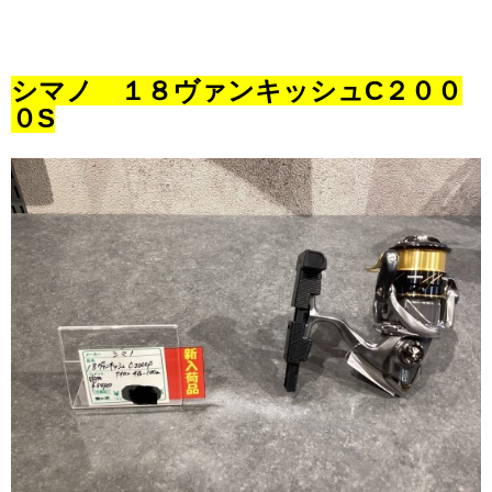
シマノ １８ヴァンキッシュC２００
０S