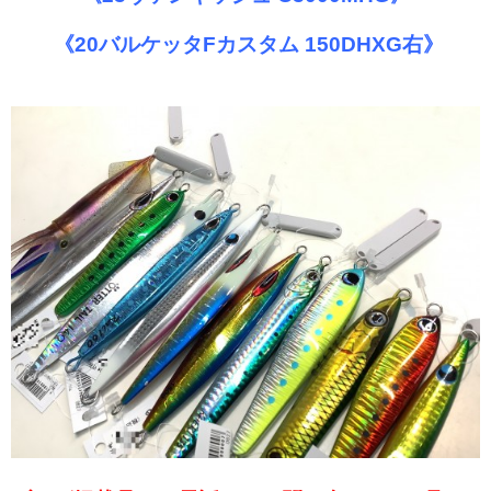
《20バルケッタFカスタム 150DHXG右》