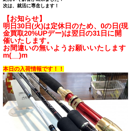
次は、就活に専念します！
【お知らせ】
明日30日(火)は定休日のため、0の日(現
金買取20%UPデー)は翌日の31日に開
催いたします。
お間違いの無いようお願いいたします
m(__)m
本日の入荷情報です！！