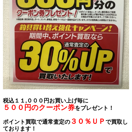
税込１１,０００円お買い上げ毎に
５００円のクーポン券
をプレゼント！
３０％ＵＰ
ポイント買取で通常査定の
で買取し
ております！