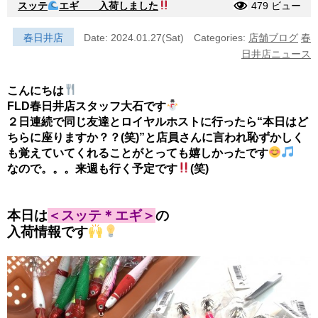
スッテ
エギ 入荷しました
479 ビュー
春日井店
Date: 2024.01.27(Sat)
Categories:
店舗ブログ
春
日井店ニュース
こんにちは
FLD春日井店スタッフ大石です
２日連続で同じ友達とロイヤルホストに行ったら“本日はど
ちらに座りますか？？(笑)”と店員さんに言われ恥ずかしく
も覚えていてくれることがとっても嬉しかったです
なので。。。来週も行く予定です
(笑)
本日は
＜スッテ＊エギ＞
の
入荷情報です