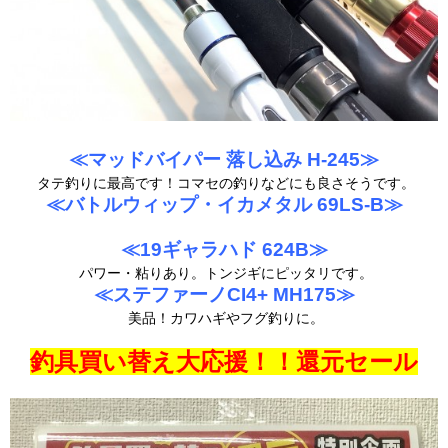
≪マッドバイパー 落し込み H-245≫
タテ釣りに最高です！コマセの釣りなどにも良さそうです。
≪バトルウィップ・イカメタル 69LS-B≫
≪19ギャラハド 624B≫
パワー・粘りあり。トンジギにピッタリです。
≪ステファーノCI4+ MH175≫
美品！カワハギやフグ釣りに。
釣具買い替え大応援！！還元セール