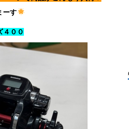
まーす
ズ４００