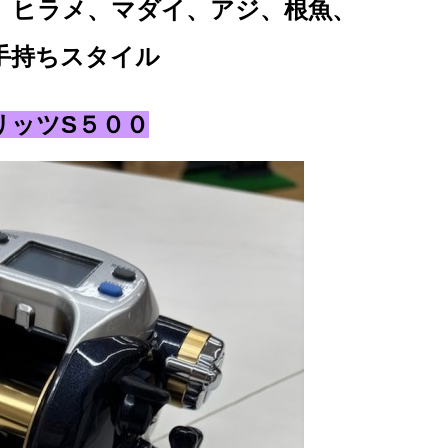
、ヒラメ、マダイ、アジ、根魚、
手持ちスタイル
リッツS５００