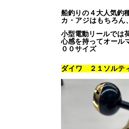
船釣りの４大人気釣
カ・アジはもちろん
小型電動リールでは
心感を持ってオール
００サイズ
ダイワ ２１ソルティ