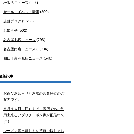
松阪店ニュース
(553)
セール・イベント情報
(309)
店舗ブログ
(5,253)
お知らせ
(502)
名古屋北店ニュース
(793)
名古屋南店ニュース
(1,004)
四日市富洲原店ニュース
(640)
最新記事
お得なお知らせとお盆の営業時間のご
案内です。
８月１６日（日）まで、当店でもご利
用出来るアプリクーポン券が配信中で
す！
シーズン真っ盛り！鮎竿買い取りまし