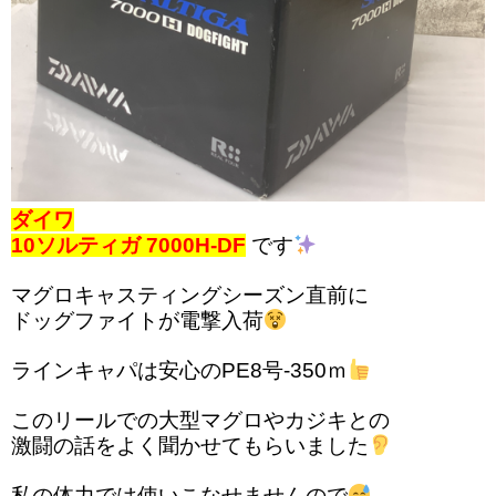
ダイワ
10ソルティガ 7000H-DF
です
マグロキャスティングシーズン直前に
ドッグファイトが電撃入荷
ラインキャパは安心のPE8号-350ｍ
このリールでの大型マグロやカジキとの
激闘の話をよく聞かせてもらいました
私の体力では使いこなせませんので