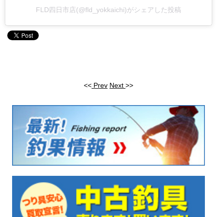
FLD四日市店(@fld_yokkaichi)がシェアした投稿
<<
Prev
Next
>>