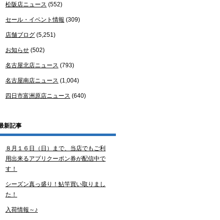
松阪店ニュース
(552)
セール・イベント情報
(309)
店舗ブログ
(5,251)
お知らせ
(502)
名古屋北店ニュース
(793)
名古屋南店ニュース
(1,004)
四日市富洲原店ニュース
(640)
最新記事
８月１６日（日）まで、当店でもご利
用出来るアプリクーポン券が配信中で
す！
シーズン真っ盛り！鮎竿買い取りまし
た！
入荷情報～♪