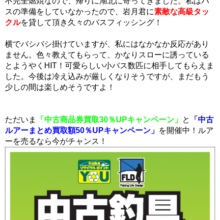
不完全燃焼なので、帰りに湖北に寄ってきました。私はバ
スの準備をしていなかったので、岩月君に
素敵な高級タッ
クル
を貸して頂き久々のバスフィッシング！
横でバシバシ掛けていますが、私にはなかなか反応があり
ません。色々教えてもらって、かなりスローに誘っている
とようやくHIT！可愛らしい小バス数匹に相手してもらえま
した。今後は冷え込みが厳しくなりそうですが、まだもう
少しの間は楽しめそうですよ！
ただいま
「中古商品券買取30％UPキャンペーン」
と
「中古
ルアーまとめ買取額50％UPキャンペーン」
を開催中！ルア
ーを売るなら今がチャンス！