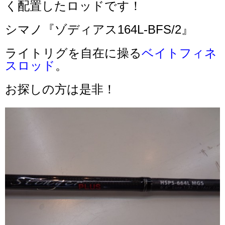
く配置したロッドです！
シマノ『ゾディアス164L-BFS/2』
ライトリグを自在に操る
ベイトフィネ
スロッド
。
お探しの方は是非！