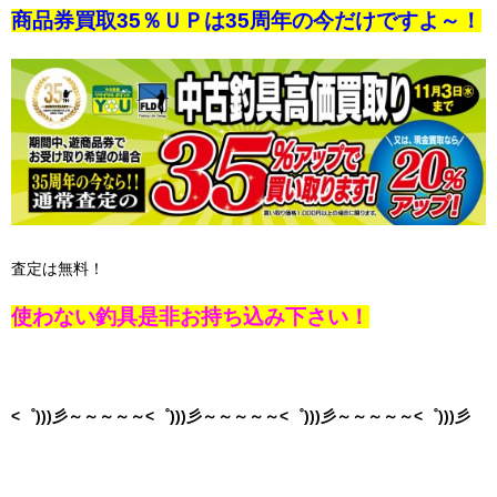
商品券買取35％ＵＰは35周年の今だけですよ～！
査定は無料！
使わない釣具是非お持ち込み下さい！
<゜)))彡～～～～～<゜)))彡～～～～～<゜)))彡～～～～～<゜)))彡