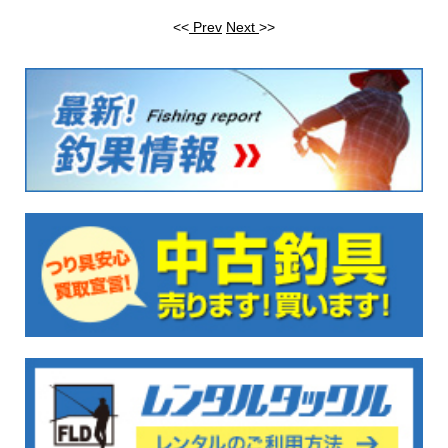
<<
Prev
Next
>>