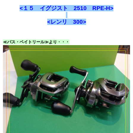
<１５ イグジスト 2510 RPE-H>
<レンリ 300>
≪バス・ベイトリール≫より・・・