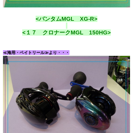
<バンタムMGL XG-R>
<１７ クロナークMGL 150HG>
≪海用・ベイトリール≫より・・・