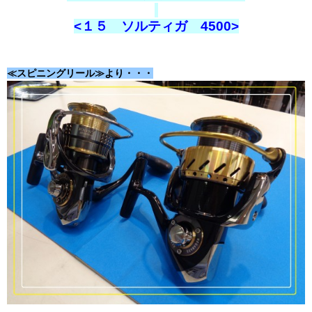
<１５ ソルティガ 4500>
≪スピニングリール≫より・・・