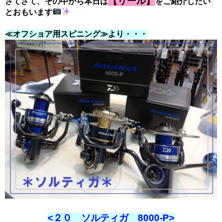
【リール】
さてさて、その中から本日は
をご紹介したい
とおもいます
≪オフショア用スピニング≫より・・・
<２０ ソルティガ 8000-P>