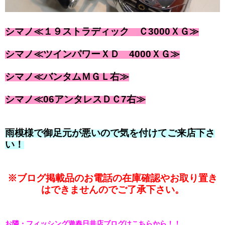
シマノ≪１９ストラディック Ｃ3000ＸＧ≫
シマノ≪ツインパワーＸＤ 4000ＸＧ≫
シマノ≪バンタムＭＧＬ右≫
シマノ≪06アンタレスＤＣ7右≫
雨模様で御足元が悪いので気を付けてご来店下さ
い！
※ブログ掲載品のお電話の在庫確認やお取り置き
はできませんのでご了承下さい。
お隣・フィッシング遊春日井店ブログはこちらから！！