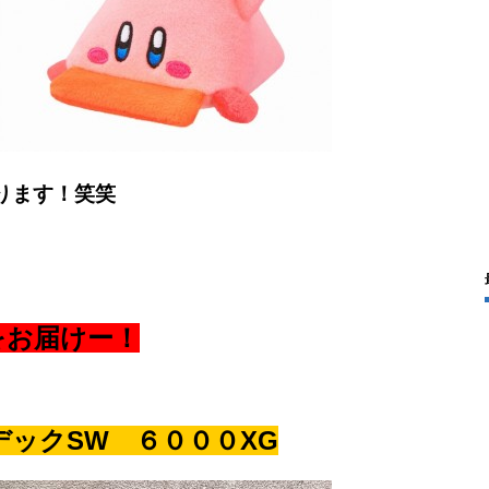
ります！笑笑
をお届けー！
ックSW ６０００XG