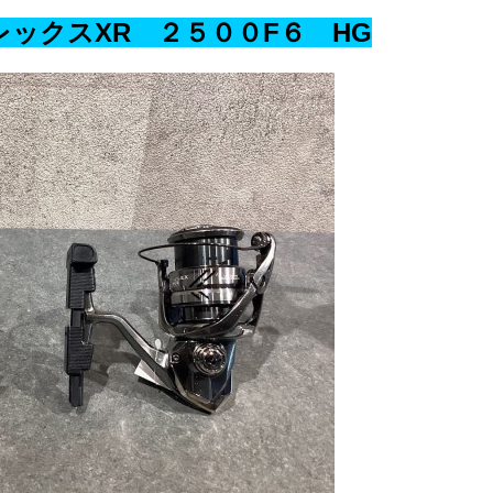
ックスXR ２５００F６ HG