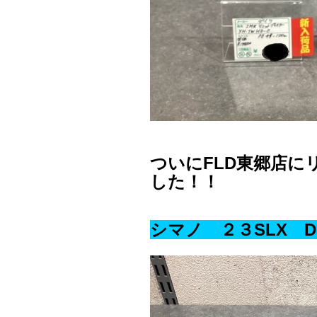
ついにFLD東郷店
した！！
シマノ ２３SLX 