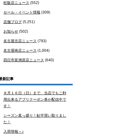
松阪店ニュース
(552)
セール・イベント情報
(309)
店舗ブログ
(5,251)
お知らせ
(502)
名古屋北店ニュース
(793)
名古屋南店ニュース
(1,004)
四日市富洲原店ニュース
(640)
最新記事
８月１６日（日）まで、当店でもご利
用出来るアプリクーポン券が配信中で
す！
シーズン真っ盛り！鮎竿買い取りまし
た！
入荷情報～♪