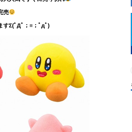
完売
(ﾟДﾟ；≡；ﾟдﾟ)