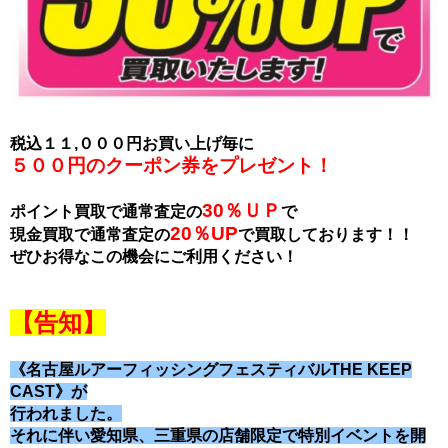
税込１１,０００円お買い上げ毎に
５００円のクーポン券をプレゼント！
30％ＵＰ
ポイント買取で通常査定の
で
20％UP
現金買取で通常査定の
で買取しております！！
ぜひお得なこの機会にご利用ください！
【告知】
《名古屋ルアーフィッシングフェスティバル
THE KEEP
CAST》が
行われました。
それに伴い愛知県、三重県の店舗限定で特別イベントを開