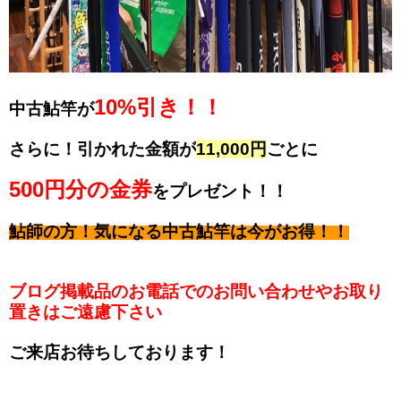
10%引き！！
中古鮎竿が
さらに！引かれた金額が
11,000円
ごとに
500円分の金券
をプレゼント！！
鮎師の方！気になる中古鮎竿は今がお得！！
ブログ掲載品のお電話でのお問い合わせやお取り
置きはご遠慮下さい
ご来店お待ちしております！