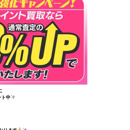
に
ント中