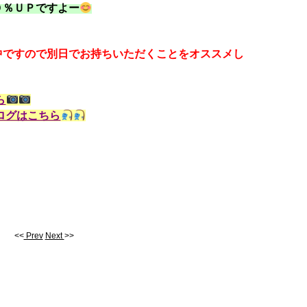
０％ＵＰですよー
。
ですので別日でお持ちいただくことをオススメし
ら
ログはこちら
<<
Prev
Next
>>