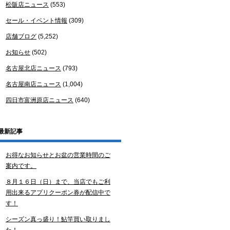
松阪店ニュース
(553)
セール・イベント情報
(309)
店舗ブログ
(5,252)
お知らせ
(502)
名古屋北店ニュース
(793)
名古屋南店ニュース
(1,004)
四日市富洲原店ニュース
(640)
最新記事
お得なお知らせとお盆の営業時間のご
案内です。
８月１６日（日）まで、当店でもご利
用出来るアプリクーポン券が配信中で
す！
シーズン真っ盛り！鮎竿買い取りまし