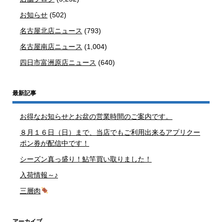
お知らせ
(502)
名古屋北店ニュース
(793)
名古屋南店ニュース
(1,004)
四日市富洲原店ニュース
(640)
最新記事
お得なお知らせとお盆の営業時間のご案内です。
８月１６日（日）まで、当店でもご利用出来るアプリクー
ポン券が配信中です！
シーズン真っ盛り！鮎竿買い取りました！
入荷情報～♪
三層肉
アーカイブ