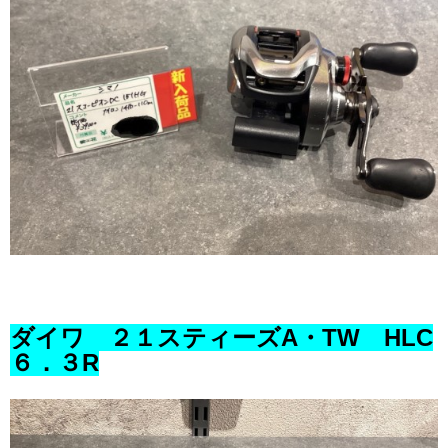
ダイワ ２１スティーズA・TW HLC
６．３R