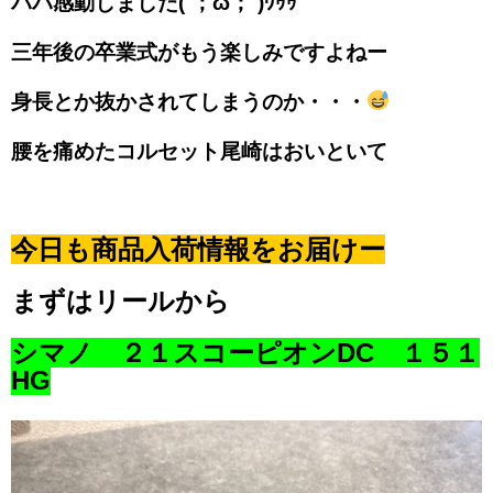
パパ感動しました(´；ω；`)ｳｩｩ
三年後の卒業式がもう楽しみですよねー
身長とか抜かされてしまうのか・・・
腰を痛めたコルセット尾崎はおいといて
今日も商品入荷情報をお届けー
まずはリールから
シマノ ２１スコーピオンDC １５１
HG