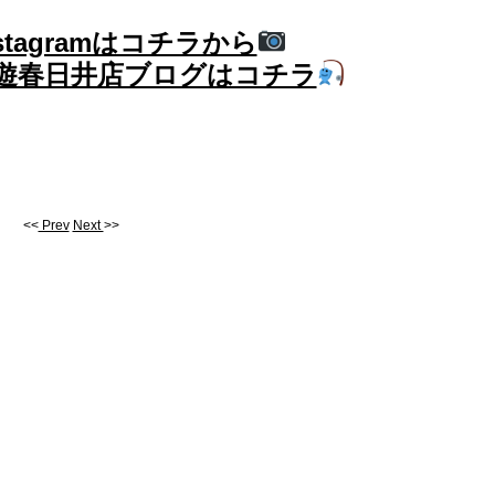
stagramはコチラから
遊春日井店ブログはコチラ
<<
Prev
Next
>>