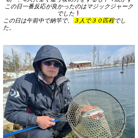
この日一番反応が良かったのはマジックジャーク
でした
この日は午前中で納竿で、
３人で３０匹程
でし
た。