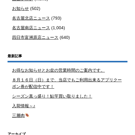
お知らせ
(502)
名古屋北店ニュース
(793)
名古屋南店ニュース
(1,004)
四日市富洲原店ニュース
(640)
最新記事
お得なお知らせとお盆の営業時間のご案内です。
８月１６日（日）まで、当店でもご利用出来るアプリクー
ポン券が配信中です！
シーズン真っ盛り！鮎竿買い取りました！
入荷情報～♪
三層肉
アーカイブ