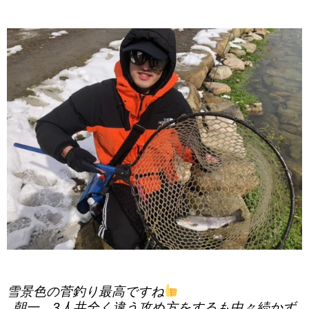
雪景色の菅釣り最高ですね
朝一、3人共全く違う攻め方をするも中々続かず