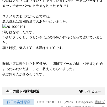
今朝はアタリはまだないとしゃっていましたが、先週はウールで３
０センチオーバーのヒラメを釣ったそうです。
スナメリの姿はなかったですね。
鳥の群れは富洲原漁港のあたりにいました。
濁りはなかったです。
小さいクラゲと、５センチほどの小魚が群れになって泳いでいまし
た。
朝７時頃、気温７℃、水温は１１℃です。
昨日お店に来られたお客様が、「四日市ドームの所、バチ抜けが始
まったみたいだよ。」と、教えてもらいました。
夜は釣り人が居るそうです。
今日の霞ヶ浦緑地付近
379 ビュー
四日市富洲原店
Date: 2018.10.10(Wed)
Categories:
店舗ブ