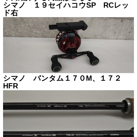
シマノ １９セイハコウSP RCレッ
ド右
シマノ バンタム１７０M、１７２
HFR