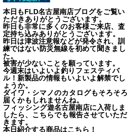
本日もFLD名古屋南店ブログをご覧い
ただきありがとうございます。
昨日も非常に多くのお客様ご来店、査
定持ち込みありがとうございます。
昨日は津波注意報などが発令され、訓
練ではない防災無線を初めて聞きまし
た。
被害が少ないことを願っています。
今週末はいよいよ釣りフェスティバ
ル！新製品の情報もいよいよ解禁でし
ょうか。
ダイワ・シマノのカタログもそろそろ
届くかもしれませんね。
フィッシング遊名古屋南店に入荷しま
したら、こちらでも報告させていただ
きます。
本日紹介する商品はこちら！