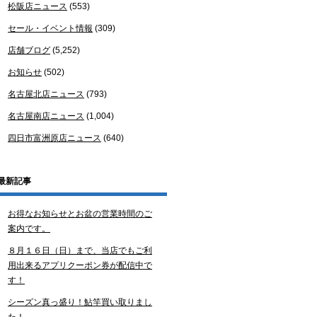
松阪店ニュース
(553)
セール・イベント情報
(309)
店舗ブログ
(5,252)
お知らせ
(502)
名古屋北店ニュース
(793)
名古屋南店ニュース
(1,004)
四日市富洲原店ニュース
(640)
最新記事
お得なお知らせとお盆の営業時間のご
案内です。
８月１６日（日）まで、当店でもご利
用出来るアプリクーポン券が配信中で
す！
シーズン真っ盛り！鮎竿買い取りまし