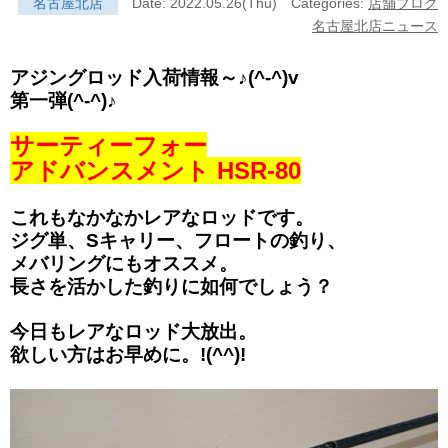
名古屋北店
Date: 2022.05.26(Thu)
Categories:
店舗ブログ
名古屋北店ニュース
アジングロッド入荷情報～♪(^-^)v
第一弾(^-^)♪
サーティーフォー
アドバンスメント HSR-80
これもなかなかレアなロッドです。
ジグ単、Sキャリー、フロートの釣り、
メバリングにもオススメ。
長さを活かした釣りに如何でしょう？
今日もレアなロッド大放出。
欲しい方はお早めに。!(^^)!