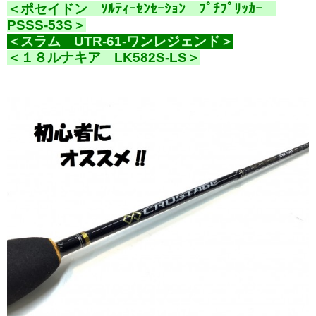
＜ポセイドン ｿﾙﾃｨｰｾﾝｾｰｼｮﾝ ﾌﾟﾁﾌﾟﾘｯｶｰ
PSSS-53S＞
＜スラム UTR-61-ワンレジェンド＞
＜１８ルナキア LK582S-LS＞