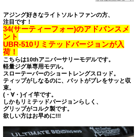
アジング好きなライトソルトファンの方、
注目です！
34(サーティーフォー)のアドバンスメ
ント
UBR-510リミテッドバージョンが入
荷！
こちらは10thアニバーサリーモデルです。
軽量ジグ単専用モデル。
スローテーパーのショートレングスロッド。
ティップがしなるのに、バットがブレをサッと収
束。
(・∀・)イイ竿です。
しかもリミテッドバージョンらしく、
グリップがコルク製です。
欲しい方はお早めに!!!