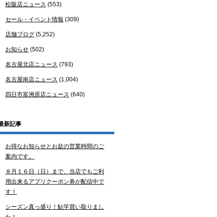
松阪店ニュース
(553)
セール・イベント情報
(309)
店舗ブログ
(5,252)
お知らせ
(502)
名古屋北店ニュース
(793)
名古屋南店ニュース
(1,004)
四日市富洲原店ニュース
(640)
最新記事
お得なお知らせとお盆の営業時間のご
案内です。
８月１６日（日）まで、当店でもご利
用出来るアプリクーポン券が配信中で
す！
シーズン真っ盛り！鮎竿買い取りまし