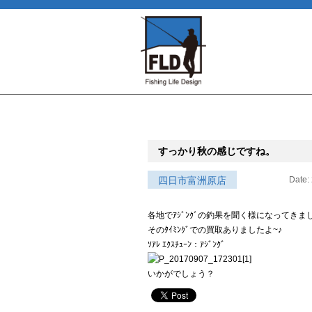
すっかり秋の感じですね。
四日市富洲原店
Date:
各地でｱｼﾞﾝｸﾞの釣果を聞く様になってきま
そのﾀｲﾐﾝｸﾞでの買取ありましたよ~♪
ｿｱﾚ ｴｸｽﾁｭｰﾝ：ｱｼﾞﾝｸﾞ
いかがでしょう？