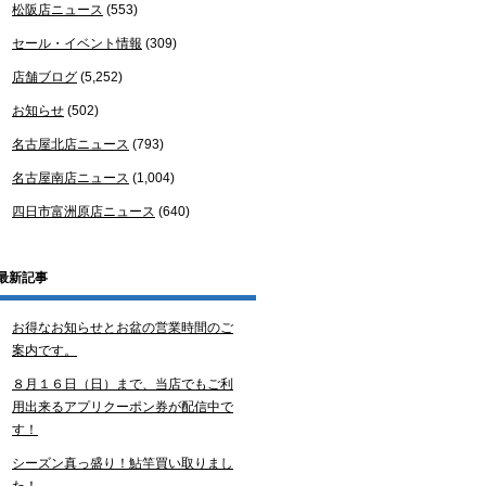
松阪店ニュース
(553)
セール・イベント情報
(309)
店舗ブログ
(5,252)
お知らせ
(502)
名古屋北店ニュース
(793)
名古屋南店ニュース
(1,004)
四日市富洲原店ニュース
(640)
最新記事
お得なお知らせとお盆の営業時間のご
案内です。
８月１６日（日）まで、当店でもご利
用出来るアプリクーポン券が配信中で
す！
シーズン真っ盛り！鮎竿買い取りまし