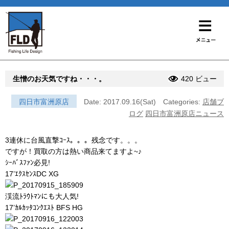
生憎のお天気ですね・・・。
420 ビュー
四日市富洲原店
Date: 2017.09.16(Sat)
Categories:
店舗ブ
ログ
四日市富洲原店ニュース
3連休に台風直撃ｺｰｽ。。。残念です。。。
ですが！買取の方は熱い商品来てますよ~♪
ｼｰﾊﾞｽﾌｧﾝ必見!
17’ｴｸｽｾﾝｽDC XG
渓流ﾄﾗｳﾄﾏﾝにも大人気!
17’ｶﾙｶｯﾀｺﾝｸｴｽﾄ BFS HG