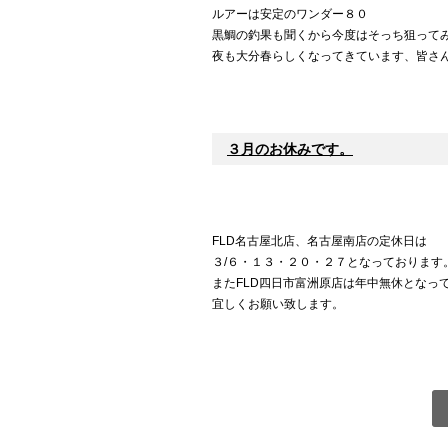
ルアーは安定のワンダー８０
黒鯛の釣果も聞くから今度はそっち狙ってみよ
夜も大分春らしくなってきています、皆さ
３月のお休みです。
FLD名古屋北店、名古屋南店の定休日は
３/６・１３・２０・２７となっております
またFLD四日市富洲原店は年中無休となっ
宜しくお願い致します。