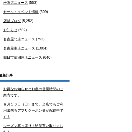
松阪店ニュース
(553)
セール・イベント情報
(309)
店舗ブログ
(5,252)
お知らせ
(502)
名古屋北店ニュース
(793)
名古屋南店ニュース
(1,004)
四日市富洲原店ニュース
(640)
最新記事
お得なお知らせとお盆の営業時間のご
案内です。
８月１６日（日）まで、当店でもご利
用出来るアプリクーポン券が配信中で
す！
シーズン真っ盛り！鮎竿買い取りまし