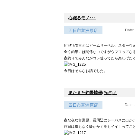
心躍るモノ･･･
四日市富洲原店
Date:
ｶﾞﾝﾀﾞﾑで言えばビームサーベル、スター
全く釣果には関係ないですがウフフってなる竿
夜釣りでみんながコレ使ってたら楽しげだ
今日はそんなお話でした。
またまた釣果情報(^o^)／
四日市富洲原店
Date:
夜な夜な富洲原、霞周辺にシーバスに出かけて
昨日は風もなく暖かかく潮もイイ！ってことで