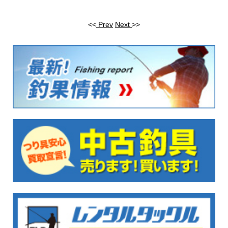
<<
Prev
Next
>>