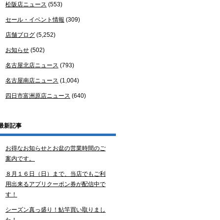
松阪店ニュース
(553)
セール・イベント情報
(309)
店舗ブログ
(5,252)
お知らせ
(502)
名古屋北店ニュース
(793)
名古屋南店ニュース
(1,004)
四日市富洲原店ニュース
(640)
最新記事
お得なお知らせとお盆の営業時間のご
案内です。
８月１６日（日）まで、当店でもご利
用出来るアプリクーポン券が配信中で
す！
シーズン真っ盛り！鮎竿買い取りまし