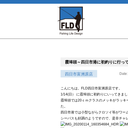
霞埠頭～四日市港に初釣りに行っ
四日市富洲原店
Date:
こんにちは。FLD四日市富洲原店です。
1/14(日） に霞埠頭に初釣りにいってきま
霞埠頭では20ｃｍクラスのメッキがラッキ
た。
四日市港では小型ながらクロソイ等がワー
シーバスも好調のようですので、是非チャ