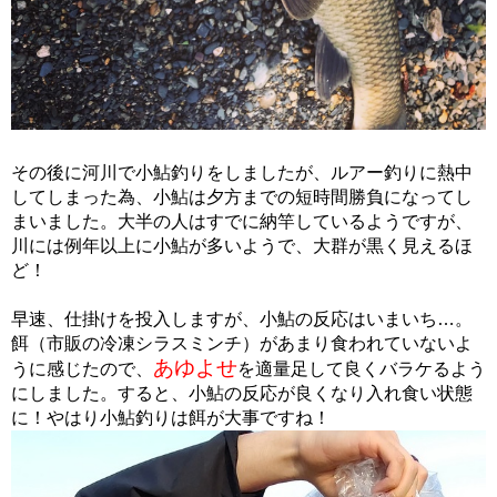
その後に河川で小鮎釣りをしましたが、ルアー釣りに熱中
してしまった為、小鮎は夕方までの短時間勝負になってし
まいました。大半の人はすでに納竿しているようですが、
川には例年以上に小鮎が多いようで、大群が黒く見えるほ
ど！
早速、仕掛けを投入しますが、小鮎の反応はいまいち…。
餌（市販の冷凍シラスミンチ）があまり食われていないよ
あゆよせ
うに感じたので、
を適量足して良くバラケるよう
にしました。すると、小鮎の反応が良くなり入れ食い状態
に！やはり小鮎釣りは餌が大事ですね！