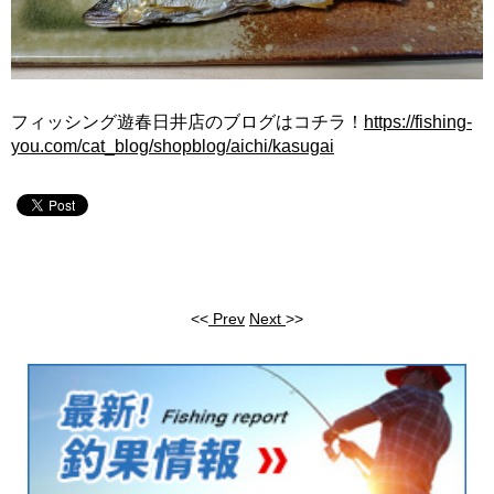
フィッシング遊春日井店のブログはコチラ！
https://fishing-
you.com/cat_blog/shopblog/aichi/kasugai
<<
Prev
Next
>>