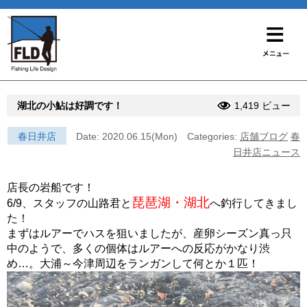
湖北の小鮎は好調です！
1,419 ビュー
春日井店
Date: 2020.06.15(Mon)
Categories:
店舗ブログ
春
日井店ニュース
店長の岩船です！
琵琶湖・湖北
6/9、スタッフの山路君と
へ釣行してきまし
た！
まずはルアーでハスを狙いましたが、産卵シーズン真っ只
中のようで、多くの個体はルアーへの反応がかなり渋
め…。大浦～今津周辺をランガンして何とか１匹！