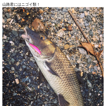
山路君にはニゴイ類！