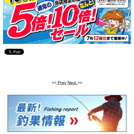
<<
Prev
Next
>>