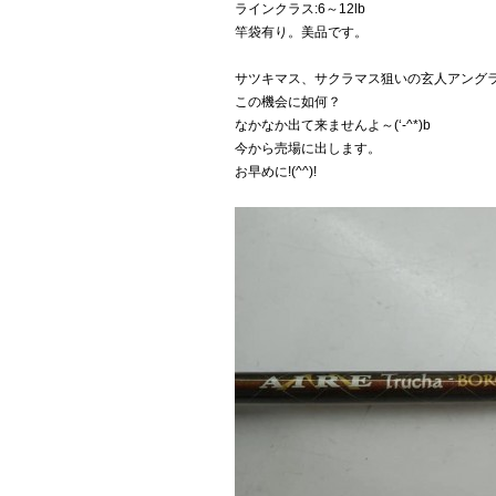
ラインクラス:6～12lb
竿袋有り。美品です。
サツキマス、サクラマス狙いの玄人アングラーの
この機会に如何？
なかなか出て来ませんよ～(‘-^*)b
今から売場に出します。
お早めに!(^^)!