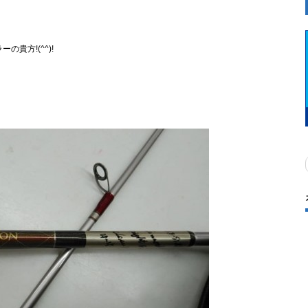
貴方!(^^)!