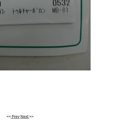
<<
Prev
Next
>>