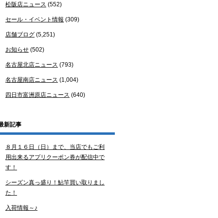
松阪店ニュース
(552)
セール・イベント情報
(309)
店舗ブログ
(5,251)
お知らせ
(502)
名古屋北店ニュース
(793)
名古屋南店ニュース
(1,004)
四日市富洲原店ニュース
(640)
最新記事
８月１６日（日）まで、当店でもご利
用出来るアプリクーポン券が配信中で
す！
シーズン真っ盛り！鮎竿買い取りまし
た！
入荷情報～♪