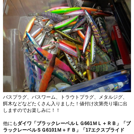
バスプラグ、バスワーム、トラウトプラグ、メタルジグ、
餌木などなどたくさん入りました！値付け次第売り場に出
しますのでお楽しみに！！
他にも
ダイワ「ブラックレーベルＬＧ661ＭＬ＋ＲＢ」「ブ
ラックレーベルＳＧ6101Ｍ＋ＦＢ」「17エクスプライド