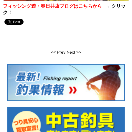
フィッシング遊・春日井店ブログはこちらから
←クリッ
ク！
<<
Prev
Next
>>