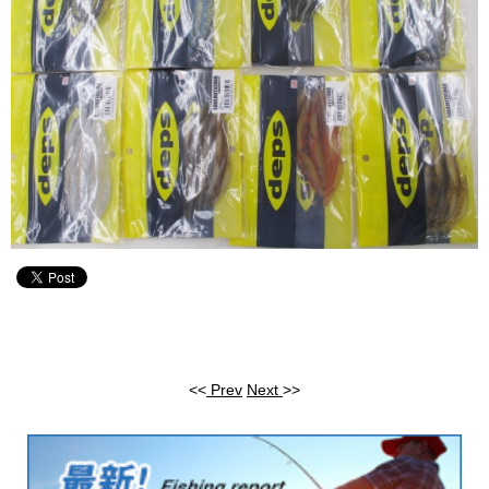
<<
Prev
Next
>>