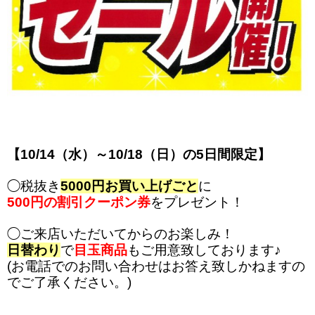
【10/14（水）～10/18（日）の5日間限定】
◯税抜き
5000円お買い上げごと
に
500円の割引クーポン券
をプレゼント！
◯ご来店いただいてからのお楽しみ！
日替わり
で
目玉商品
もご用意致しております♪
(お電話でのお問い合わせはお答え致しかねますの
でご了承ください。)