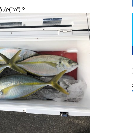
(”ω”)？