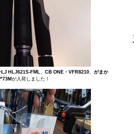
HLJ621S-FML
、
CB ONE・VFR8210
、
がまか
73M
が入荷しました！