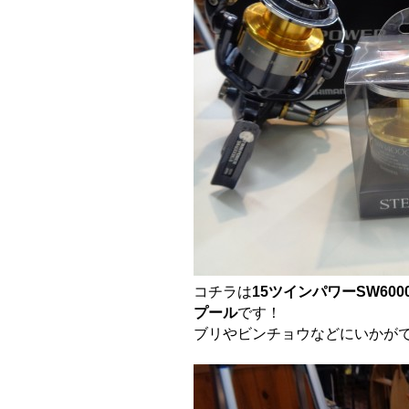
コチラは
15ツインパワーSW600
プール
です！
ブリやビンチョウなどにいかが