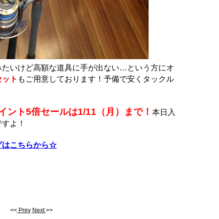
みたいけど高額な道具に手が出ない…という方にオ
セット
もご用意しております！予備で安くタックル
イント5倍セールは1/11（月）まで！
本日入
ですよ！
グはこちらから☆
<<
Prev
Next
>>