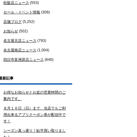
松阪店ニュース
(553)
セール・イベント情報
(309)
店舗ブログ
(5,252)
お知らせ
(502)
名古屋北店ニュース
(793)
名古屋南店ニュース
(1,004)
四日市富洲原店ニュース
(640)
最新記事
お得なお知らせとお盆の営業時間のご
案内です。
８月１６日（日）まで、当店でもご利
用出来るアプリクーポン券が配信中で
す！
シーズン真っ盛り！鮎竿買い取りまし