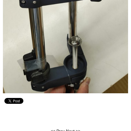
<<
Prev
Next
>>