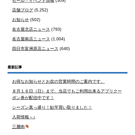
セール・イベント情報
(309)
店舗ブログ
(5,252)
お知らせ
(502)
名古屋北店ニュース
(793)
名古屋南店ニュース
(1,004)
四日市富洲原店ニュース
(640)
最新記事
お得なお知らせとお盆の営業時間のご案内です。
８月１６日（日）まで、当店でもご利用出来るアプリクー
ポン券が配信中です！
シーズン真っ盛り！鮎竿買い取りました！
入荷情報～♪
三層肉