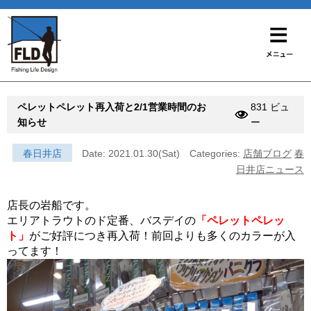
ペレットペレット再入荷と2/1営業時間のお
831 ビュ
知らせ
ー
春日井店
Date: 2021.01.30(Sat)
Categories:
店舗ブログ
春
日井店ニュース
店長の岩船です。
エリアトラウトのド定番、バスデイの
「ペレットペレッ
ト」
がご好評につき再入荷！前回よりも多くのカラーが入
ってます！